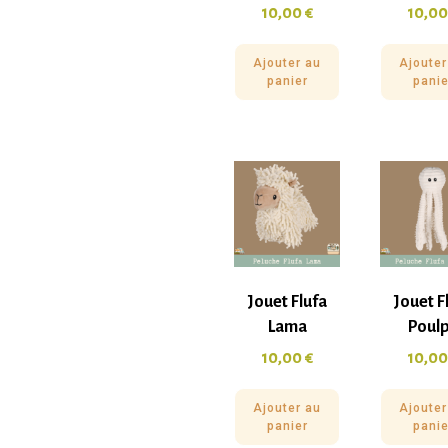
10,00
€
10,0
Ajouter au
Ajouter
panier
panie
Jouet Flufa
Jouet F
Lama
Poul
10,00
€
10,0
Ajouter au
Ajouter
panier
panie