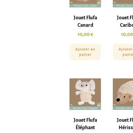
Jouet Flufa
Jouet F
Canard
Carib
10,00
€
10,0
Ajouter au
Ajouter
panier
panie
Jouet Flufa
Jouet F
Éléphant
Héris