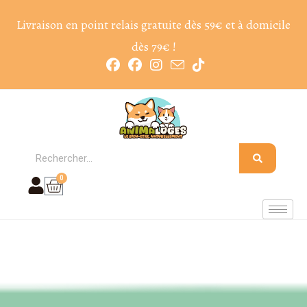
Livraison en point relais gratuite dès 59€ et à domicile
dès 79€ !
0