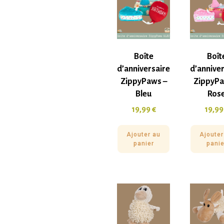
Boîte
Boît
d’anniversaire
d’annive
ZippyPaws –
ZippyPa
Bleu
Ros
19,99
€
19,9
Ajouter au
Ajouter
panier
panie