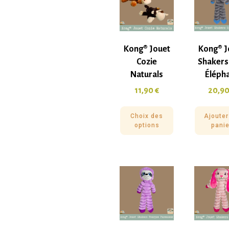
Kong® Jouet
Kong® J
Cozie
Shakers
Naturals
Éléph
11,90
€
20,9
Choix des
Ajouter
options
panie