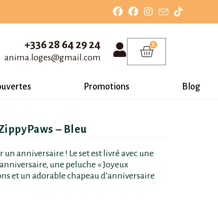
+336 28 64 29 24
0
anima.loges@gmail.com
ouvertes
Promotions
Blog
 ZippyPaws – Bleu
 un anniversaire ! Le set est livré avec une
’anniversaire, une peluche « Joyeux
lons et un adorable chapeau d’anniversaire