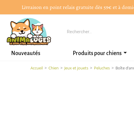
Livraison en point relais gratuite dès 59€ et à domi
Nouveautés
Produits pour chiens
Accueil
>
Chien
>
Jeux et jouets
>
Peluches
>
Boîte d’an