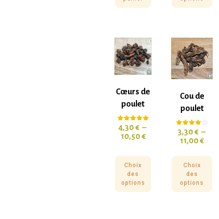
Cœurs de
Cou de
poulet
poulet
4,30
€
–
Note
3,30
€
–
Note
5.00
10,50
€
4.00
sur 5
11,00
€
sur 5
Choix
Choix
des
des
options
options