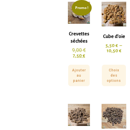
Promo !
Crevettes
Cube d’oie
séchées
5,50
€
–
9,00
€
10,50
€
7,50
€
Ajouter
Choix
au
des
panier
options