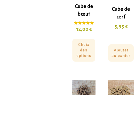
Cube de
Cube de
bœuf
cerf
5,95
€
12,00
€
Note
5.00
sur 5
Choix
des
Ajouter
options
au panier
Cube de
Cube de
chevreuil
dinde
5,50
€
–
39,50
€