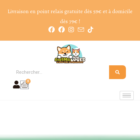
Livraison en point relais gratuite dès 59€ et à domicile
dès 79€ !
0