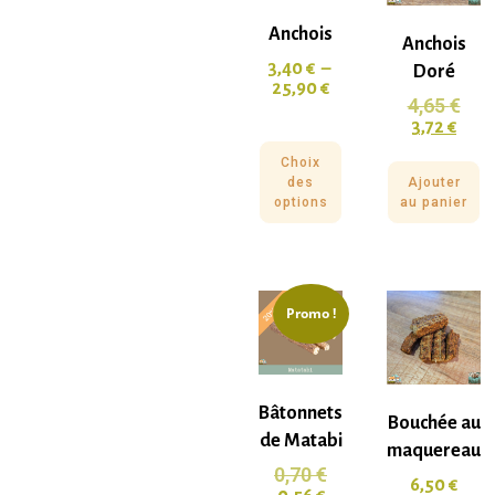
Anchois
Anchois
3,40
€
–
Doré
25,90
€
4,65
€
3,72
€
Choix
des
Ajouter
options
au panier
Promo !
Bâtonnets
Bouchée au
de Matabi
maquereau
0,70
€
6,50
€