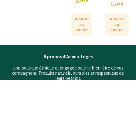
5,90
€
2,50
€
Ajouter
Ajouter
au
au
panier
panier
À propos d’Anima-Loges
Une boutique éthique et engagée pour le bien-être de vos
compagnons. Produits naturels, durables et respectueux de
leurs besoins.
F.A.Q
Mentions légales
Conditions générales de vente
Politique de confidentialité
Politique en matière de remboursements et de retours