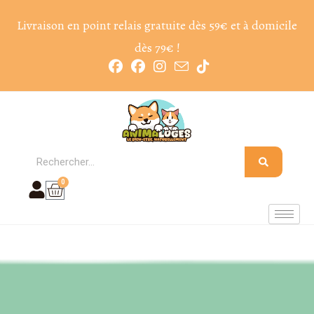
Livraison en point relais gratuite dès 59€ et à domicile
dès 79€ !
0