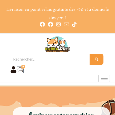
Livraison en point relais gratuite dès 59€ et à domicile
dès 79€ !
0