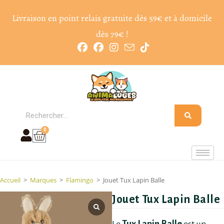
Livraison en point relais gratuite dès 59€ et à domicile
dès 79€ !
0
Accueil
>
Marques
>
Flamingo
>
Jouet Tux Lapin Balle
Jouet Tux Lapin Balle
Le
Tux Lapin Balle
est un