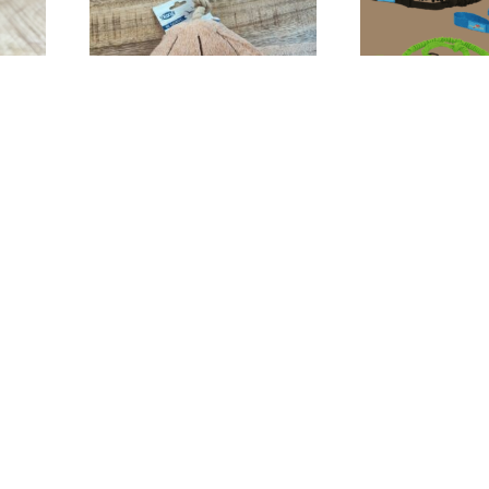
e jeu
BE NORDIC Coquillage Stine
Bikejor Leash – 
e
VTT bike
8,00
€
19,5
Ajouter au panier
Choix des 