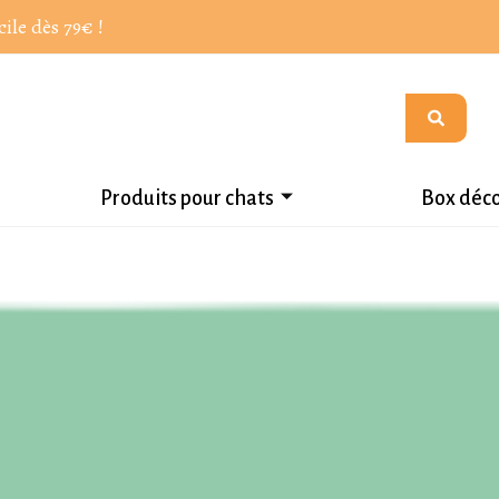
cile dès 79€ !
Produits pour chats
Box déc