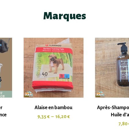
Marques
er
Alaise en bambou
Après-Shampoi
nce
Huile d’
9,35
€
–
16,20
€
7,80