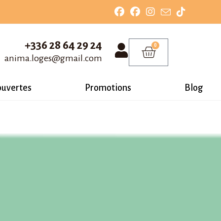
+336 28 64 29 24
0
anima.loges@gmail.com
ouvertes
Promotions
Blog