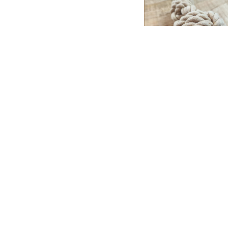
BE NORDIC – Corde d
avec balle tressé
3,00
€
–
5,20
€
Choix des options