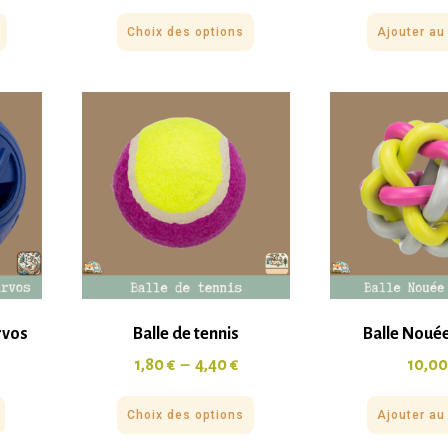
Choix des options
Ajouter au
rvos
Balle de tennis
Balle Noué
1,80
€
–
4,40
€
10,0
Choix des options
Ajouter au