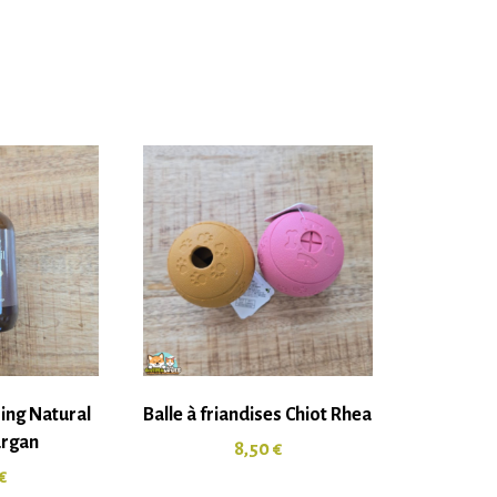
ng Natural
Balle à friandises Chiot Rhea
argan
8,50
€
€