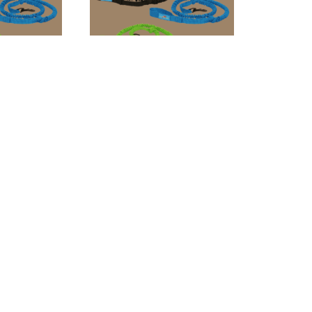
Laisse cani-
Bikejor Leash SD – Laisse
joring
cani-VTT petit chien
0
€
19,50
€
options
Choix des options