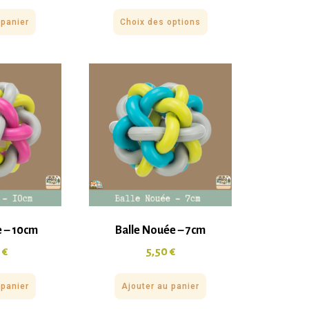
 panier
Choix des options
e – 10cm
Balle Nouée – 7cm
0
€
5,50
€
 panier
Ajouter au panier