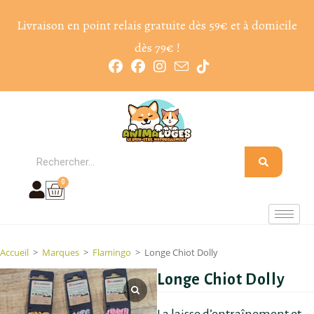
Livraison en point relais gratuite dès 59€ et à domicile
dès 79€ !
0
Accueil
>
Marques
>
Flamingo
>
Longe Chiot Dolly
Longe Chiot Dolly
La laisse d’entraînement et