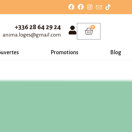
+336 28 64 29 24
0
anima.loges@gmail.com
ouvertes
Promotions
Blog