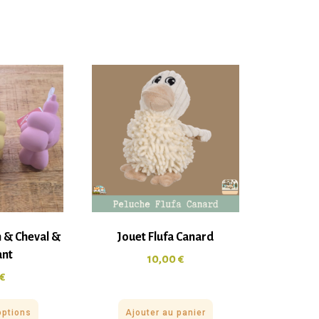
n & Cheval &
Jouet Flufa Canard
ant
10,00
€
€
options
Ajouter au panier