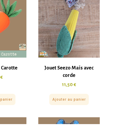
 Carotte
Jouet Seezo Maïs avec
corde
0
€
11,50
€
 panier
Ajouter au panier