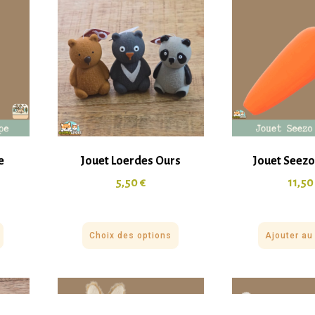
e
Jouet Loerdes Ours
Jouet Seezo
5,50
€
11,5
Choix des options
Ajouter au