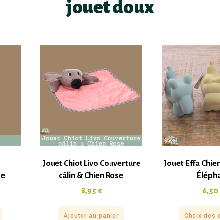
jouet doux
Jouet Chiot Livo Couverture
Jouet Effa Chie
se
câlin & Chien Rose
Éléph
8,95
€
6,50
Ajouter au panier
Choix des 