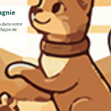
agnie
s dans notre
 façon de