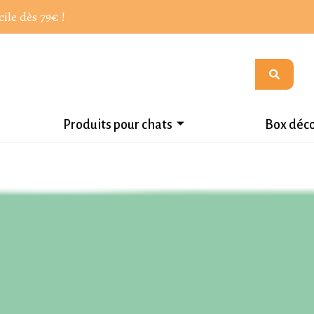
cile dès 79€ !
Produits pour chats
Box déc