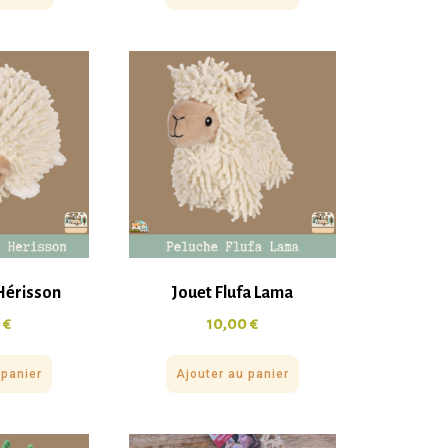
 Hérisson
Jouet Flufa Lama
0
€
10,00
€
 panier
Ajouter au panier