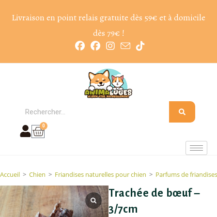
Livraison en point relais gratuite dès 59€ et à domicile
dès 79€ !
0
Accueil
>
Chien
>
Friandises naturelles pour chien
>
Parfums de friandise
Trachée de bœuf –
3/7cm