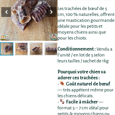
Les trachées de bœuf de 5
cm, 100 % naturelles, offrent
une mastication gourmande
idéale pour les petits et
moyens chiens ainsi que
pour les chiots.
Conditionnement :
Vendu a
l’unité / en lot de 5 selon
leurs tailles / sachet de 1kg
Pourquoi votre chien va
adorer ces trachées :
-
Goût naturel de bœuf
— très appétent même pour
les chiens délicats.
-
Facile à mâcher
—
format 3 – 7 cm idéal pour
petits & moyens chiens ou