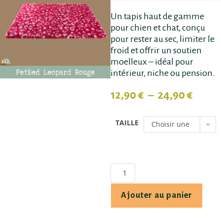
Un tapis haut de gamme
pour chien et chat, conçu
pour rester au sec, limiter le
froid et offrir un soutien
moelleux – idéal pour
intérieur, niche ou pension.
12,90
€
–
24,90
€
TAILLE
Choisir une
option
Ajouter au panier