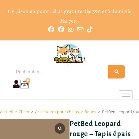
Livraison en point relais gratuite dès 59€ et à domicile
dès 79€ !
0
Accueil
>
Chien
>
Accessoires pour chiens
>
Repos
>
PetBed Leopard roug
PetBed Leopard
rouge – Tapis épais