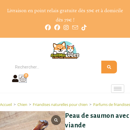
Livraison en point relais gratuite dès 59€ et à domicile
dès 79€ !
0
Accueil
>
Chien
>
Friandises naturelles pour chien
>
Parfums de friandise
Peau de saumon avec
viande