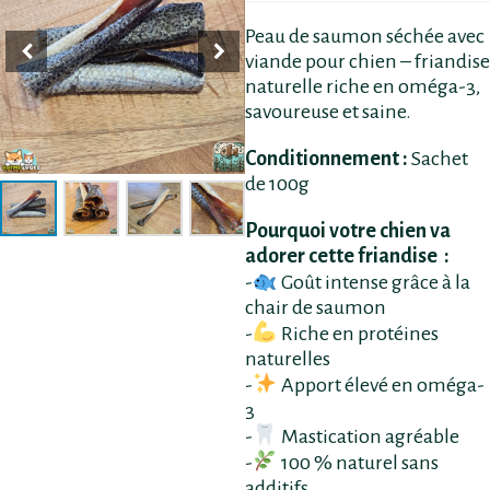
Peau de saumon séchée avec
viande pour chien – friandise
naturelle riche en oméga-3,
savoureuse et saine.
Conditionnement :
Sachet
de 100g
Pourquoi votre chien va
adorer cette friandise :
-
Goût intense grâce à la
chair de saumon
-
Riche en protéines
naturelles
-
Apport élevé en oméga-
3
-
Mastication agréable
-
100 % naturel sans
additifs