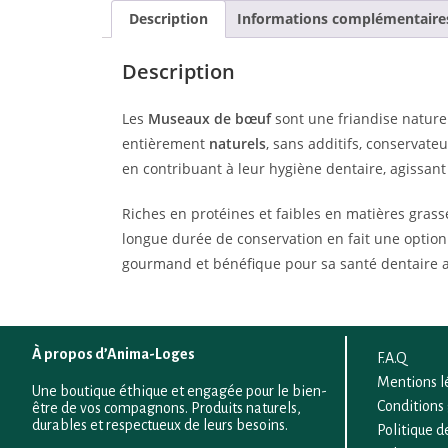
Description
Informations complémentaire
Description
Les
Museaux de bœuf
sont une friandise naturel
entièrement
naturels
, sans additifs, conservate
en contribuant à leur hygiène dentaire, agissan
Riches en protéines et faibles en matières grasse
longue durée de conservation en fait une option 
gourmand et bénéfique pour sa santé dentaire a
À propos d’Anima-Loges
F.A.Q
Mentions l
Une boutique éthique et engagée pour le bien-
Conditions
être de vos compagnons. Produits naturels,
durables et respectueux de leurs besoins.
Politique d