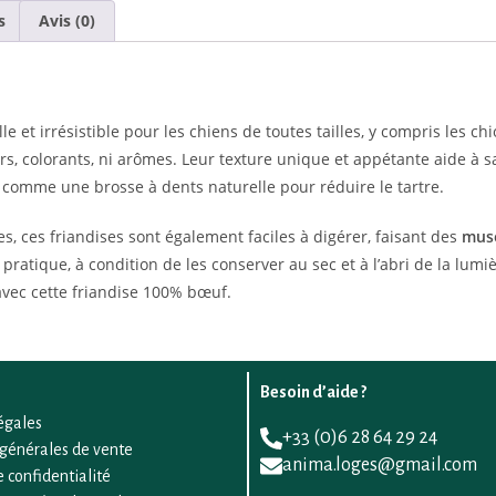
s
Avis (0)
le et irrésistible pour les chiens de toutes tailles, y compris les 
urs, colorants, ni arômes. Leur texture unique et appétante aide à sa
t comme une brosse à dents naturelle pour réduire le tartre.
s, ces friandises sont également faciles à digérer, faisant des
mus
pratique, à condition de les conserver au sec et à l’abri de la lumi
vec cette friandise 100% bœuf.
Besoin d’aide ?
égales
+33 (0)6 28 64 29 24
 générales de vente
anima.loges@gmail.com
e confidentialité