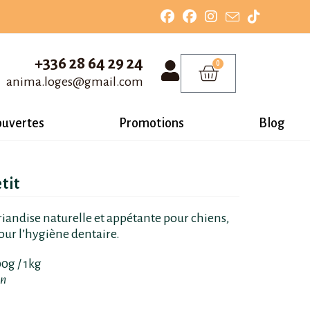
+336 28 64 29 24
0
anima.loges@gmail.com
ouvertes
Promotions
Blog
tit
riandise naturelle et appétante pour chiens,
pour l’hygiène dentaire.
0g / 1kg
on