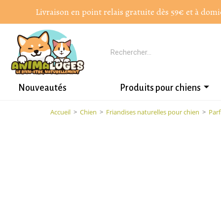
Livraison en point relais gratuite dès 59€ et à domi
Nouveautés
Produits pour chiens
Accueil
>
Chien
>
Friandises naturelles pour chien
>
Parf