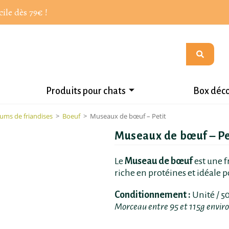
cile dès 79€ !
Produits pour chats
Box déc
ums de friandises
>
Boeuf
>
Museaux de bœuf – Petit
Museaux de bœuf – Pe
Le
Museau de bœuf
est une f
riche en protéines et idéale 
Conditionnement :
Unité / 50
Morceau entre 95 et 115g envir