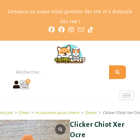
Livraison en point relais gratuite dès 59€ et à domicile
dès 79€ !
0
Accueil
>
Chien
>
Accessoires pour chiens
>
Divers
>
Clicker Chiot Xer Oc
Clicker Chiot Xer
Ocre