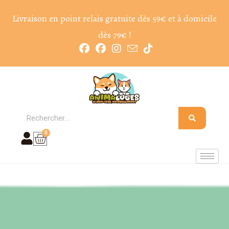
Livraison en point relais gratuite dès 59€ et à domicile
dès 79€ !
0