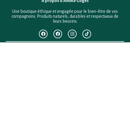
À propos d’Anima-Loges
Une boutique éthique et engagée pour le bien-être de vos
compagnons. Produits naturels, durables et respectueux de
leurs besoins.
F.A.Q
Mentions légales
Conditions générales de vente
Politique de confidentialité
Politique en matière de remboursements et de retours
Contact
Besoin d’aide ?
+33 (0)6 28 64 29 24
anima.loges@gmail.com