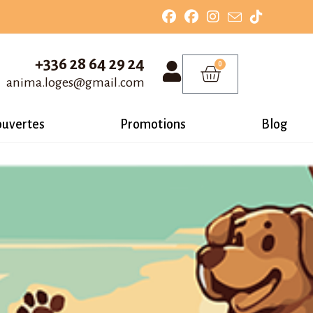
+336 28 64 29 24
0
anima.loges@gmail.com
ouvertes
Promotions
Blog