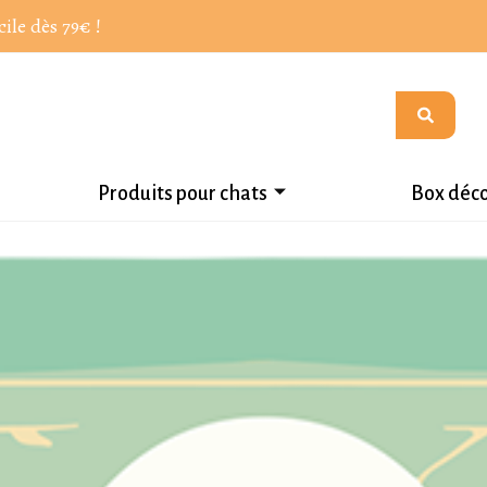
cile dès 79€ !
Produits pour chats
Box déc