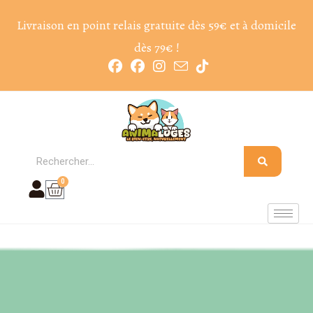
Livraison en point relais gratuite dès 59€ et à domicile
dès 79€ !
0