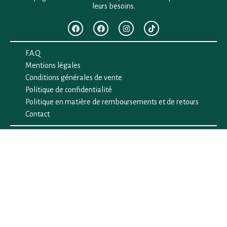
leurs besoins.
F.A.Q
Mentions légales
Conditions générales de vente
Politique de confidentialité
Politique en matière de remboursements et de retours
Contact
Besoin d’aide ?
+33 (0)6 28 64 29 24
anima.loges@gmail.com
Vous cherchez quelque chose ?