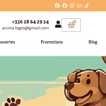
+336 28 64 29 24
0
anima.loges@gmail.com
ouvertes
Promotions
Blog