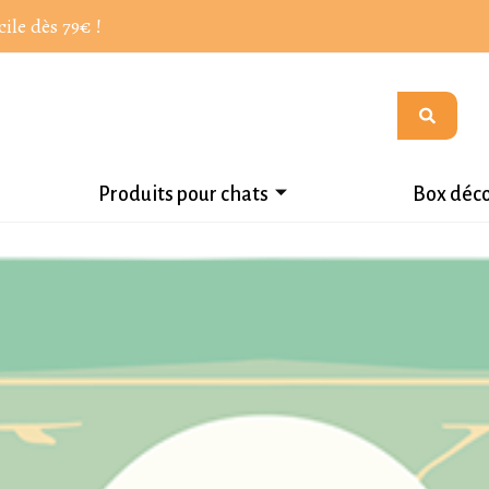
cile dès 79€ !
Produits pour chats
Box déc