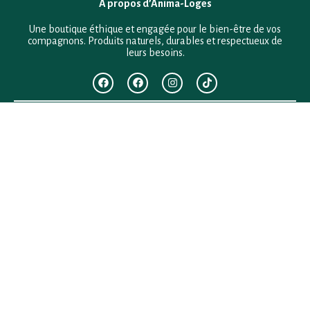
À propos d’Anima-Loges
Une boutique éthique et engagée pour le bien-être de vos
compagnons. Produits naturels, durables et respectueux de
leurs besoins.
F.A.Q
Mentions légales
Conditions générales de vente
Politique de confidentialité
Politique en matière de remboursements et de retours
Contact
Besoin d’aide ?
+33 (0)6 28 64 29 24
anima.loges@gmail.com