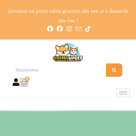
Livraison en point relais gratuite dès 59€ et à domicile
dès 79€ !
0