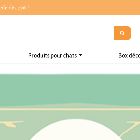
cile dès 79€ !
Produits pour chats
Box déc