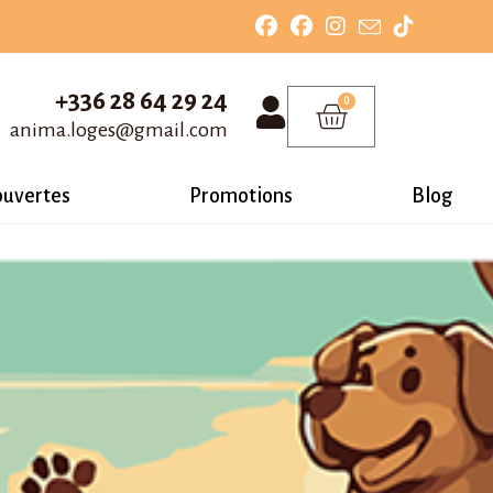
+336 28 64 29 24
0
anima.loges@gmail.com
ouvertes
Promotions
Blog