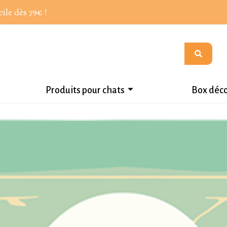
cile dès 79€ !
Produits pour chats
Box déc