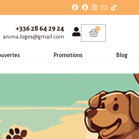
+336 28 64 29 24
0
anima.loges@gmail.com
ouvertes
Promotions
Blog