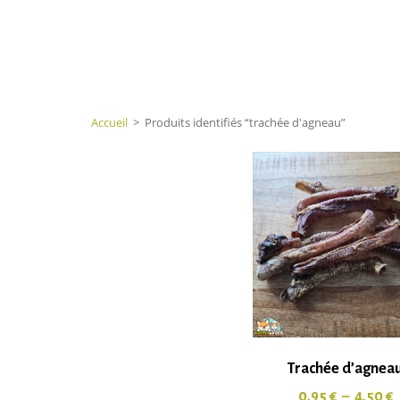
Accueil
>
Produits identifiés “trachée d'agneau”
Trachée d’agnea
0,95
€
–
4,50
€