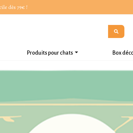
cile dès 79€ !
Produits pour chats
Box déc