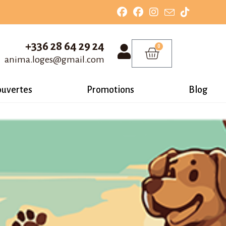
+336 28 64 29 24
0
anima.loges@gmail.com
ouvertes
Promotions
Blog