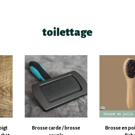
toilettage
oigt
Brosse carde / brosse
Brosse en poi