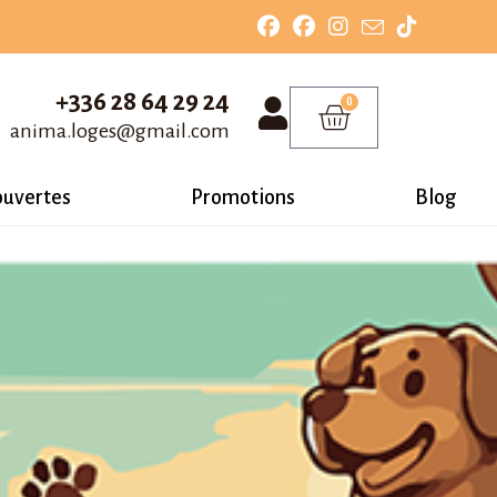
+336 28 64 29 24
0
anima.loges@gmail.com
ouvertes
Promotions
Blog