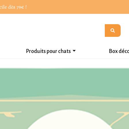
cile dès 79€ !
Produits pour chats
Box déc