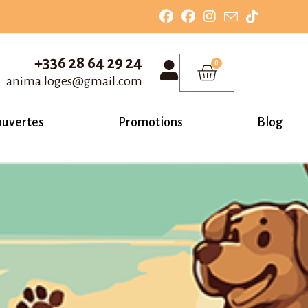
+336 28 64 29 24
0
anima.loges@gmail.com
ouvertes
Promotions
Blog