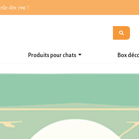
cile dès 79€ !
Produits pour chats
Box déc