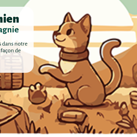
hien
agnie
s dans notre
 façon de