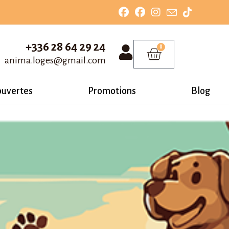
+336 28 64 29 24
0
anima.loges@gmail.com
ouvertes
Promotions
Blog