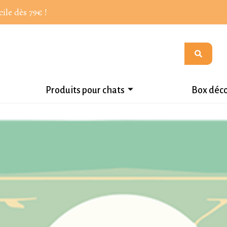
cile dès 79€ !
Produits pour chats
Box déc