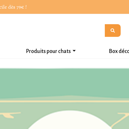
cile dès 79€ !
Produits pour chats
Box déc