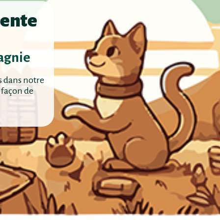
lente
agnie
s dans notre
 façon de