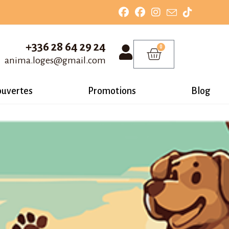
+336 28 64 29 24
0
anima.loges@gmail.com
ouvertes
Promotions
Blog