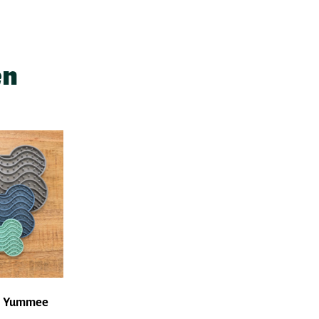
en
er Yummee