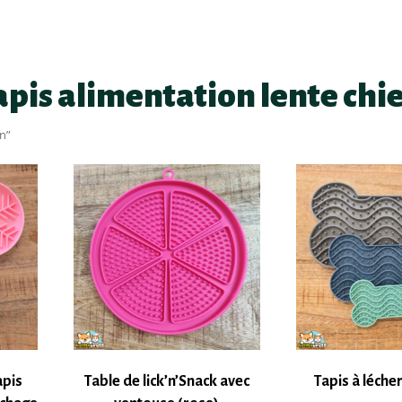
apis alimentation lente chi
en”
apis
Table de lick’n’Snack avec
Tapis à léch