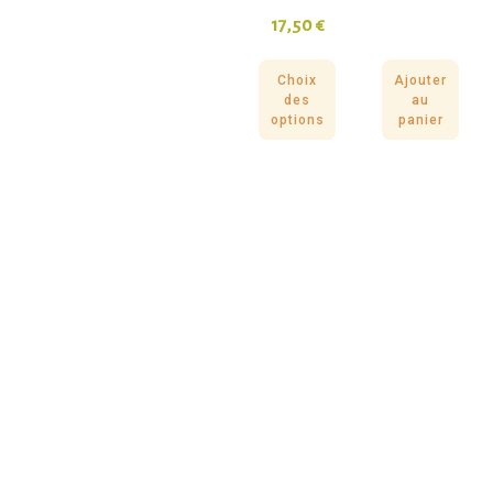
17,50
€
Choix
Ajouter
des
au
options
panier
À propos d’Anima-Loges
Une boutique éthique et engagée pour le bien-être de vos
compagnons. Produits naturels, durables et respectueux de
leurs besoins.
F.A.Q
Mentions légales
Conditions générales de vente
Politique de confidentialité