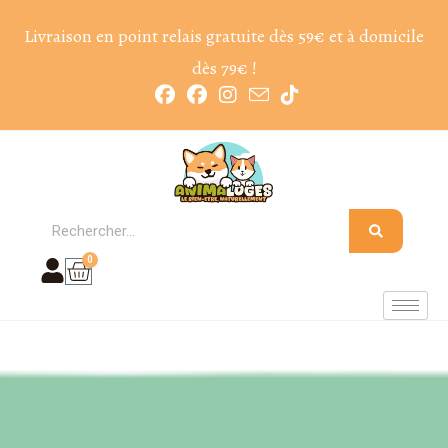
Livraison en point relais gratuite dès 59€ et à domicile
dès 79€ !
0