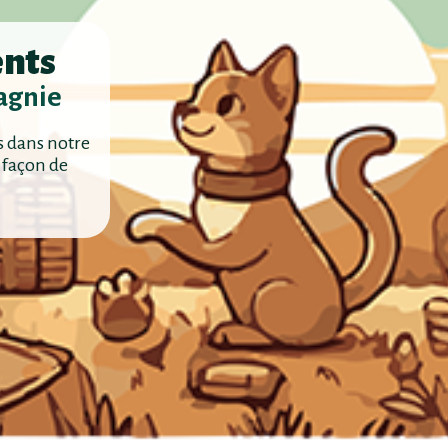
ents
agnie
s dans notre
 façon de