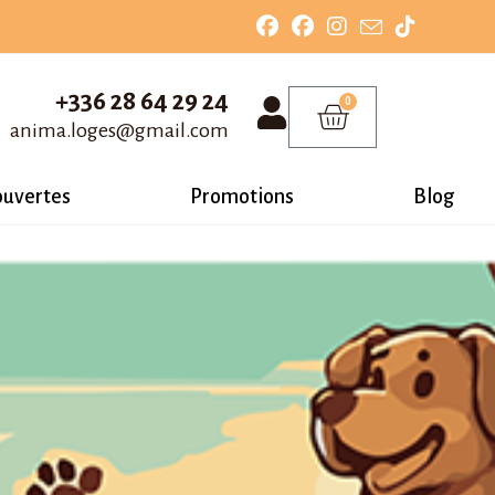
+336 28 64 29 24
0
anima.loges@gmail.com
ouvertes
Promotions
Blog