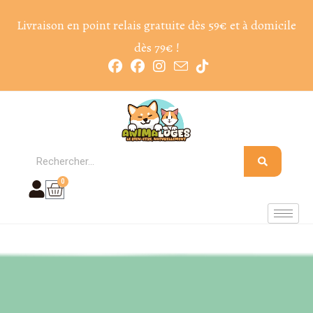
Livraison en point relais gratuite dès 59€ et à domicile
dès 79€ !
0