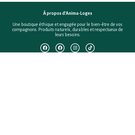
À propos d’Anima-Loges
Une boutique éthique et engagée pour le bien-être de vos
compagnons. Produits naturels, durables et respectueux de
leurs besoins.
F.A.Q
Mentions légales
Conditions générales de vente
Politique de confidentialité
Politique en matière de remboursements et de retours
Contact
Besoin d’aide ?
+33 (0)6 28 64 29 24