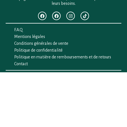
leurs besoins.
F.A.Q
Mentions légales
Conditions générales de vente
Politique de confidentialité
Politique en matière de remboursements et de retours
Contact
Besoin d’aide ?
+33 (0)6 28 64 29 24
anima.loges@gmail.com
Vous cherchez quelque chose ?