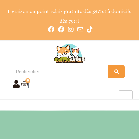
Livraison en point relais gratuite dès 59€ et à domicile
dès 79€ !
0