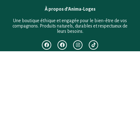
À propos d’Anima-Loges
Une boutique éthique et engagée pour le bien-être de vos
compagnons. Produits naturels, durables et respectueux de
leurs besoins.
F.A.Q
Mentions légales
Conditions générales de vente
Politique de confidentialité
Politique en matière de remboursements et de retours
Contact
Besoin d’aide ?
+33 (0)6 28 64 29 24