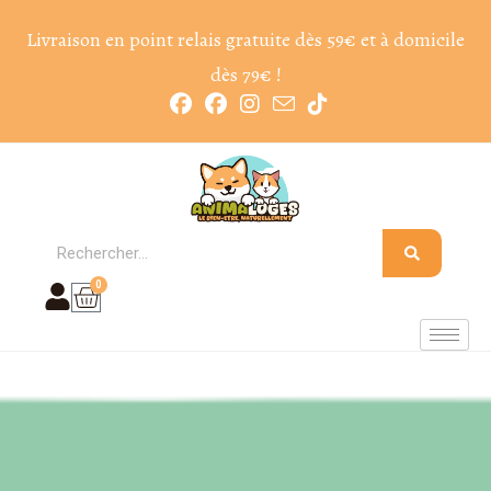
Livraison en point relais gratuite dès 59€ et à domicile
dès 79€ !
0