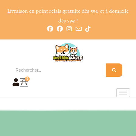
Livraison en point relais gratuite dès 59€ et à domicile
dès 79€ !
0