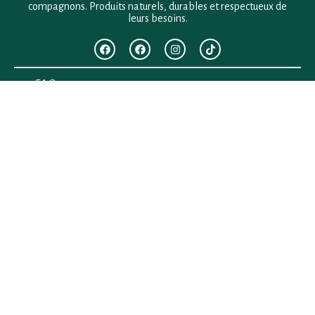
compagnons. Produits naturels, durables et respectueux de
leurs besoins.
F.A.Q
Mentions légales
Conditions générales de vente
Politique de confidentialité
Politique en matière de remboursements et de retours
Contact
Besoin d’aide ?
+33 (0)6 28 64 29 24
anima.loges@gmail.com
Vous cherchez quelque chose ?