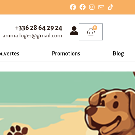
+336 28 64 29 24
0
anima.loges@gmail.com
ouvertes
Promotions
Blog