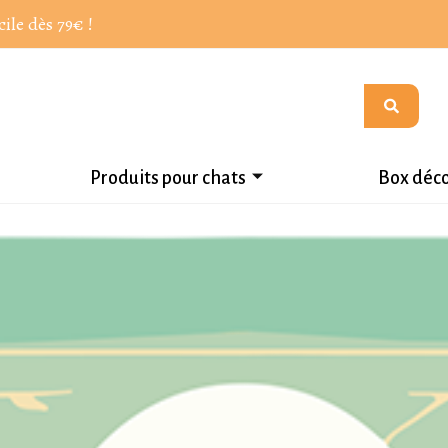
cile dès 79€ !
Produits pour chats
Box déc