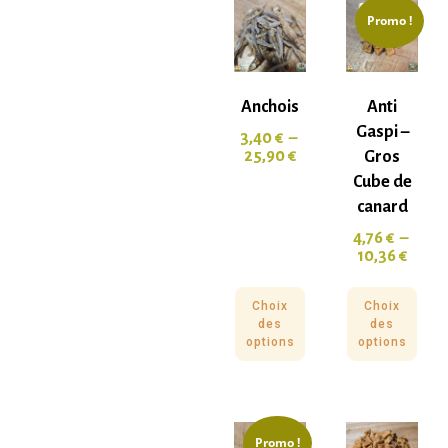
Promo !
Anchois
Anti
Gaspi –
3,40
€
–
25,90
€
Gros
Cube de
canard
4,76
€
–
10,36
€
Choix
Choix
des
des
options
options
Promo !