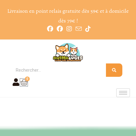
Livraison en point relais gratuite dès 59€ et à domicile
dès 79€ !
0