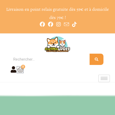
Livraison en point relais gratuite dès 59€ et à domicile
dès 79€ !
0