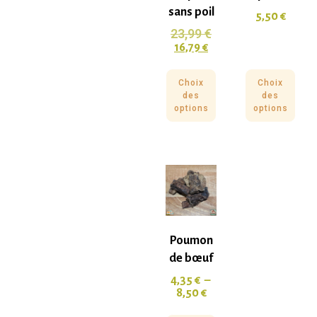
sans poil
5,50
€
23,99
€
16,79
€
Choix
Choix
des
des
options
options
Poumon
de bœuf
4,35
€
–
8,50
€