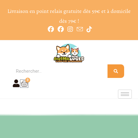
Livraison en point relais gratuite dès 59€ et à domicile
dès 79€ !
0