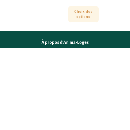
Choix des
options
À propos d’Anima-Loges
Une boutique éthique et engagée pour le bien-être de vos
compagnons. Produits naturels, durables et respectueux de
leurs besoins.
F.A.Q
Mentions légales
Conditions générales de vente
Politique de confidentialité
Politique en matière de remboursements et de retours
Contact