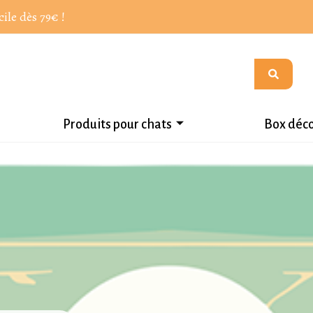
cile dès 79€ !
Produits pour chats
Box déc