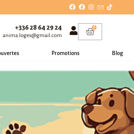
+336 28 64 29 24
0
anima.loges@gmail.com
ouvertes
Promotions
Blog