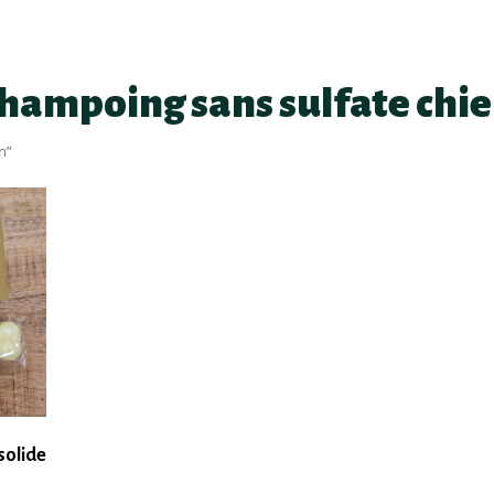
hampoing sans sulfate chi
n”
solide