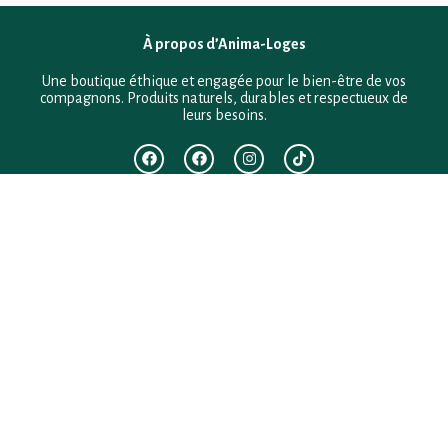
À propos d’Anima-Loges
Une boutique éthique et engagée pour le bien-être de vos
compagnons. Produits naturels, durables et respectueux de
leurs besoins.
F.A.Q
Mentions légales
Conditions générales de vente
Politique de confidentialité
Politique en matière de remboursements et de retours
Contact
Besoin d’aide ?
+33 (0)6 28 64 29 24