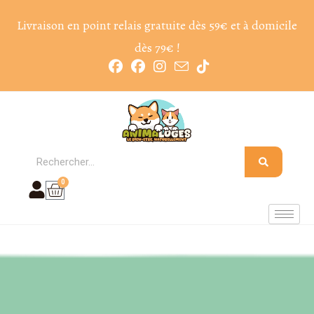
Livraison en point relais gratuite dès 59€ et à domicile
dès 79€ !
0