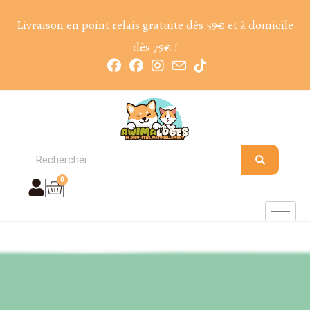
Livraison en point relais gratuite dès 59€ et à domicile
dès 79€ !
0