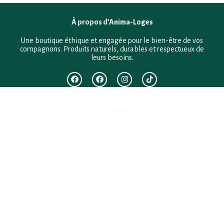
À propos d’Anima-Loges
Une boutique éthique et engagée pour le bien-être de vos
compagnons. Produits naturels, durables et respectueux de
leurs besoins.
F.A.Q
Mentions légales
Conditions générales de vente
Politique de confidentialité
Politique en matière de remboursements et de retours
Contact
Besoin d’aide ?
+33 (0)6 28 64 29 24