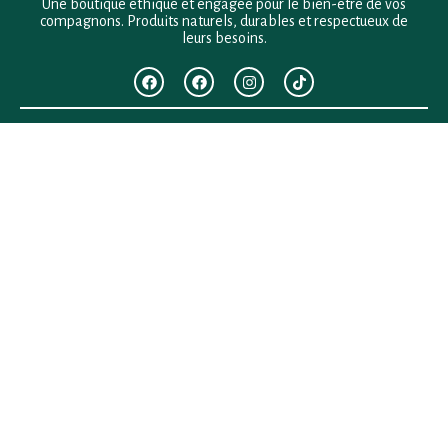
Une boutique éthique et engagée pour le bien-être de vos
compagnons. Produits naturels, durables et respectueux de
leurs besoins.
F.A.Q
Mentions légales
Conditions générales de vente
Politique de confidentialité
Politique en matière de remboursements et de retours
Contact
Besoin d’aide ?
+33 (0)6 28 64 29 24
anima.loges@gmail.com
Vous cherchez quelque chose ?