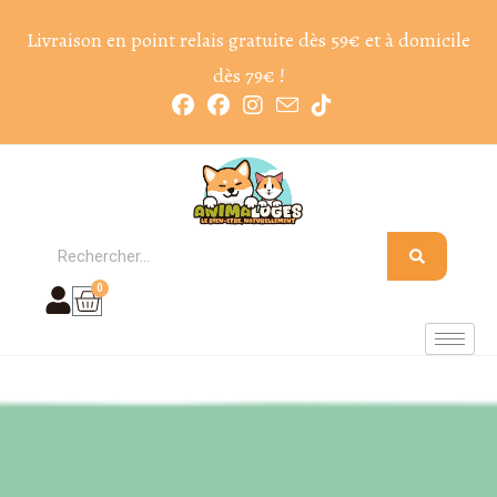
Livraison en point relais gratuite dès 59€ et à domicile
dès 79€ !
0