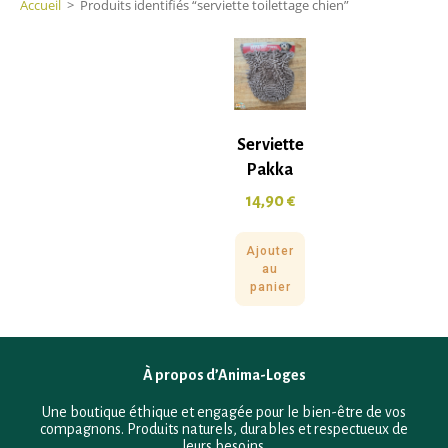
Accueil
>
Produits identifiés “serviette toilettage chien”
Serviette
Pakka
14,90
€
Ajouter
au
panier
À propos d’Anima-Loges
Une boutique éthique et engagée pour le bien-être de vos
compagnons. Produits naturels, durables et respectueux de
leurs besoins.