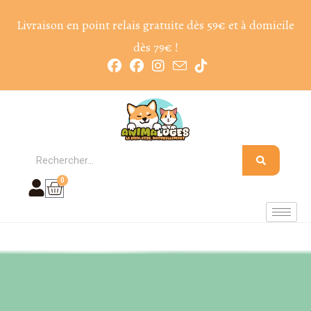
Livraison en point relais gratuite dès 59€ et à domicile
dès 79€ !
0