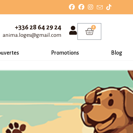
+336 28 64 29 24
0
anima.loges@gmail.com
ouvertes
Promotions
Blog