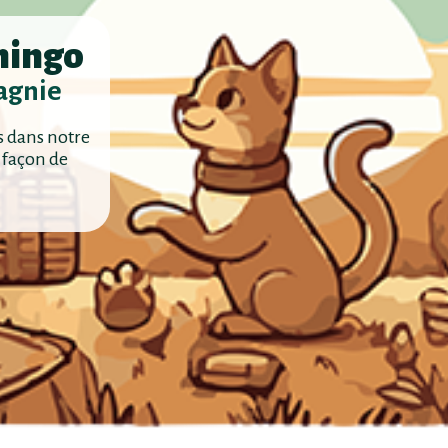
mingo
agnie
s dans notre
 façon de