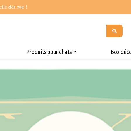
cile dès 79€ !
Produits pour chats
Box déc