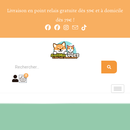
Livraison en point relais gratuite dès 59€ et à domicile
dès 79€ !
0