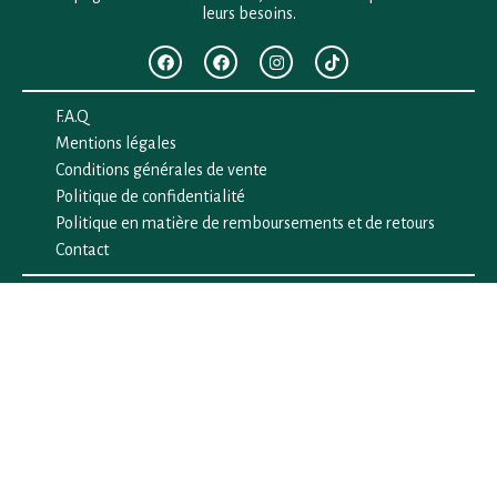
leurs besoins.
F.A.Q
Mentions légales
Conditions générales de vente
Politique de confidentialité
Politique en matière de remboursements et de retours
Contact
Besoin d’aide ?
+33 (0)6 28 64 29 24
anima.loges@gmail.com
Vous cherchez quelque chose ?