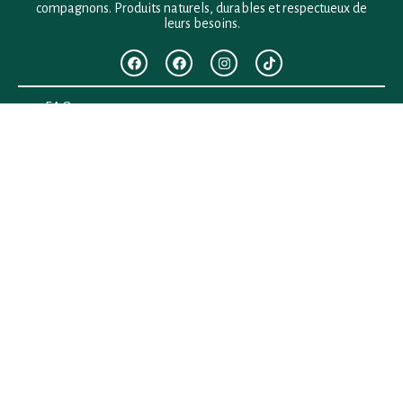
compagnons. Produits naturels, durables et respectueux de
leurs besoins.
F.A.Q
Mentions légales
Conditions générales de vente
Politique de confidentialité
Politique en matière de remboursements et de retours
Contact
Besoin d’aide ?
+33 (0)6 28 64 29 24
anima.loges@gmail.com
Vous cherchez quelque chose ?