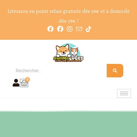
Livraison en point relais gratuite dès 59€ et à domicile
dès 79€ !
0