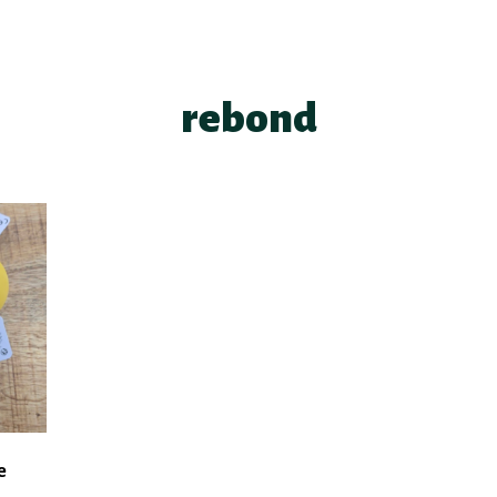
rebond
e