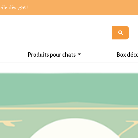
cile dès 79€ !
Produits pour chats
Box déc