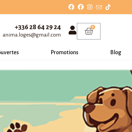
+336 28 64 29 24
0
anima.loges@gmail.com
ouvertes
Promotions
Blog