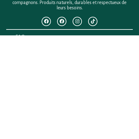
compagnons. Produits naturels, durables et respectueux de
leurs besoins.
F.A.Q
Mentions légales
Conditions générales de vente
Politique de confidentialité
Politique en matière de remboursements et de retours
Contact
Besoin d’aide ?
+33 (0)6 28 64 29 24
anima.loges@gmail.com
Vous cherchez quelque chose ?