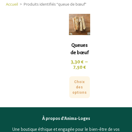
Accueil
>
Produits identifiés “queue de bœuf”
Queues
de bœuf
3,30
€
–
7,50
€
Choix
des
options
À propos d’Anima-Loges
Une boutique éthique et engagée pour le bien-être de vos