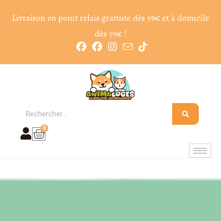
Livraison en point relais gratuite dès 59€ et à domicile
dès 79€ !
0