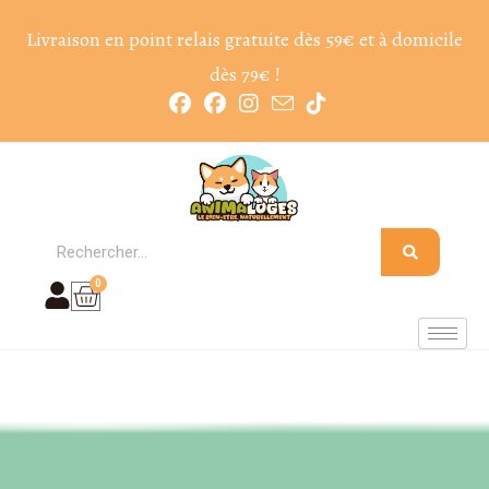
Livraison en point relais gratuite dès 59€ et à domicile
dès 79€ !
0