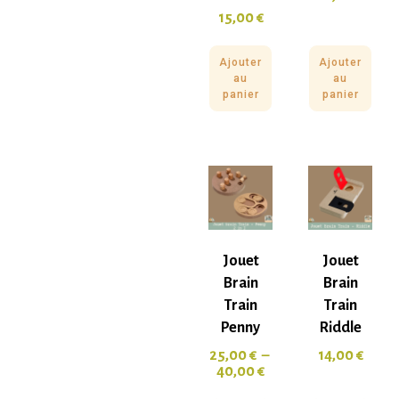
15,00
€
Ajouter
Ajouter
au
au
panier
panier
Jouet
Jouet
Brain
Brain
Train
Train
Penny
Riddle
25,00
€
–
14,00
€
40,00
€