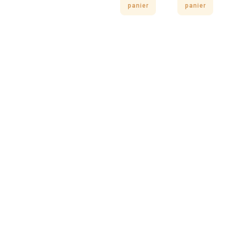
panier
panier
Kong®
Jouet
Rewards
Tinker
Bleu Cube
26,50
€
Ajouter
au
panier