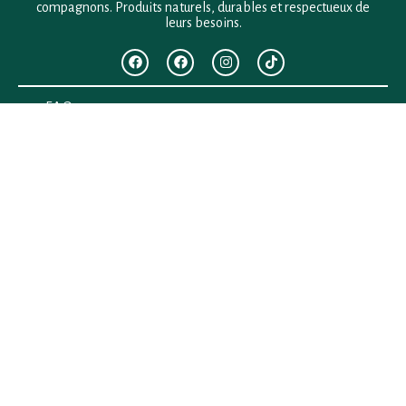
compagnons. Produits naturels, durables et respectueux de
leurs besoins.
F.A.Q
Mentions légales
Conditions générales de vente
Politique de confidentialité
Politique en matière de remboursements et de retours
Contact
Besoin d’aide ?
+33 (0)6 28 64 29 24
anima.loges@gmail.com
Vous cherchez quelque chose ?