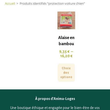
Accueil
>
Produits identifiés “protection voiture chien”
Alaise en
bambou
9,35
€
–
16,20
€
Choix
des
options
À propos d’Anima-Loges
Une boutique éthique et engagée pour le bien-être de vos