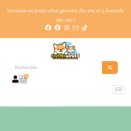
Livraison en point relais gratuite dès 59€ et à domicile
dès 79€ !
0