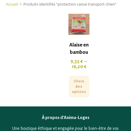
Accueil
>
Produits identifiés “protection caisse transport chien”
Alaise en
bambou
9,35
€
–
16,20
€
Choix
des
options
À propos d’Anima-Loges
Une boutique éthique et engagée pour le bien-être de vos