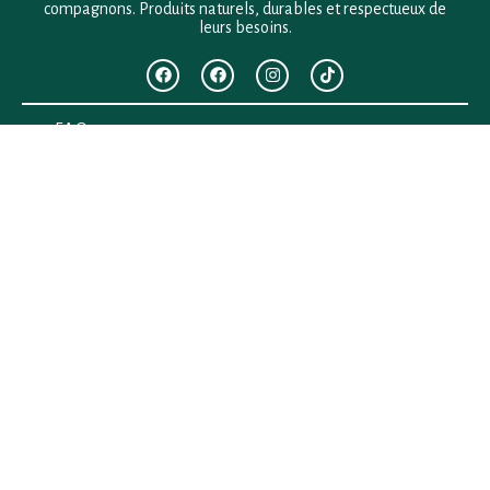
compagnons. Produits naturels, durables et respectueux de
leurs besoins.
F.A.Q
Mentions légales
Conditions générales de vente
Politique de confidentialité
Politique en matière de remboursements et de retours
Contact
Besoin d’aide ?
+33 (0)6 28 64 29 24
anima.loges@gmail.com
Vous cherchez quelque chose ?