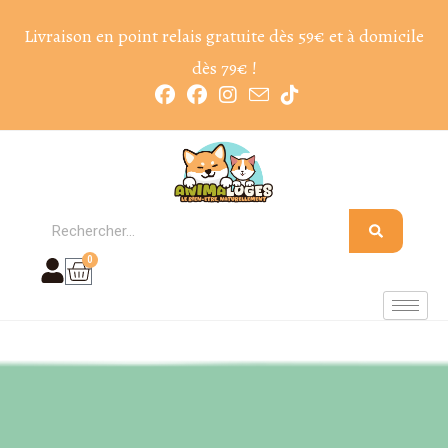
Livraison en point relais gratuite dès 59€ et à domicile
dès 79€ !
0