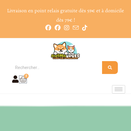
Livraison en point relais gratuite dès 59€ et à domicile
dès 79€ !
0